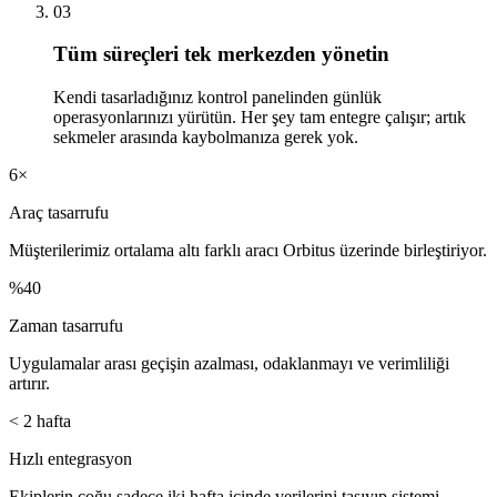
03
Tüm süreçleri tek merkezden yönetin
Kendi tasarladığınız kontrol panelinden günlük
operasyonlarınızı yürütün. Her şey tam entegre çalışır; artık
sekmeler arasında kaybolmanıza gerek yok.
6×
Araç tasarrufu
Müşterilerimiz ortalama altı farklı aracı Orbitus üzerinde birleştiriyor.
%40
Zaman tasarrufu
Uygulamalar arası geçişin azalması, odaklanmayı ve verimliliği
artırır.
< 2 hafta
Hızlı entegrasyon
Ekiplerin çoğu sadece iki hafta içinde verilerini taşıyıp sistemi