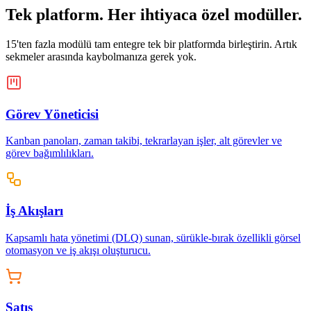
Tek platform. Her ihtiyaca özel modüller.
15'ten fazla modülü tam entegre tek bir platformda birleştirin. Artık
sekmeler arasında kaybolmanıza gerek yok.
Görev Yöneticisi
Kanban panoları, zaman takibi, tekrarlayan işler, alt görevler ve
görev bağımlılıkları.
İş Akışları
Kapsamlı hata yönetimi (DLQ) sunan, sürükle-bırak özellikli görsel
otomasyon ve iş akışı oluşturucu.
Satış