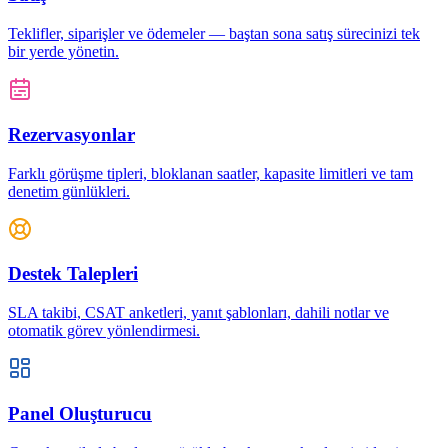
Teklifler, siparişler ve ödemeler — baştan sona satış sürecinizi tek
bir yerde yönetin.
Rezervasyonlar
Farklı görüşme tipleri, bloklanan saatler, kapasite limitleri ve tam
denetim günlükleri.
Destek Talepleri
SLA takibi, CSAT anketleri, yanıt şablonları, dahili notlar ve
otomatik görev yönlendirmesi.
Panel Oluşturucu