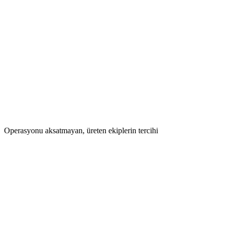
This week
+12%
Operasyonu aksatmayan, üreten ekiplerin tercihi