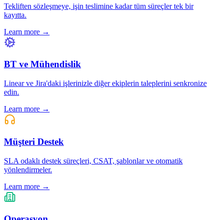
Tekliften sözleşmeye, işin teslimine kadar tüm süreçler tek bir
kayıtta.
Learn more →
BT ve Mühendislik
Linear ve Jira'daki işlerinizle diğer ekiplerin taleplerini senkronize
edin.
Learn more →
Müşteri Destek
SLA odaklı destek süreçleri, CSAT, şablonlar ve otomatik
yönlendirmeler.
Learn more →
Operasyon