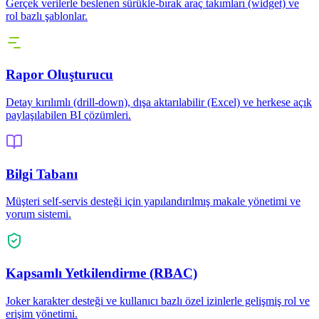
Gerçek verilerle beslenen sürükle-bırak araç takımları (widget) ve
rol bazlı şablonlar.
Rapor Oluşturucu
Detay kırılımlı (drill-down), dışa aktarılabilir (Excel) ve herkese açık
paylaşılabilen BI çözümleri.
Bilgi Tabanı
Müşteri self-servis desteği için yapılandırılmış makale yönetimi ve
yorum sistemi.
Kapsamlı Yetkilendirme (RBAC)
Joker karakter desteği ve kullanıcı bazlı özel izinlerle gelişmiş rol ve
erişim yönetimi.