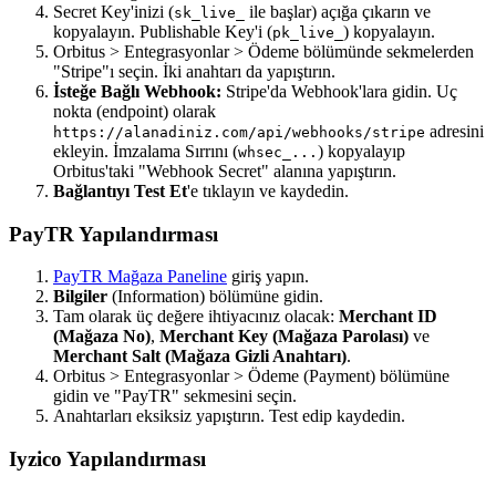
Secret Key'inizi (
ile başlar) açığa çıkarın ve
sk_live_
kopyalayın. Publishable Key'i (
) kopyalayın.
pk_live_
Orbitus > Entegrasyonlar > Ödeme bölümünde sekmelerden
"Stripe"ı seçin. İki anahtarı da yapıştırın.
İsteğe Bağlı Webhook:
Stripe'da Webhook'lara gidin. Uç
nokta (endpoint) olarak
adresini
https://alanadiniz.com/api/webhooks/stripe
ekleyin. İmzalama Sırrını (
) kopyalayıp
whsec_...
Orbitus'taki "Webhook Secret" alanına yapıştırın.
Bağlantıyı Test Et
'e tıklayın ve kaydedin.
PayTR Yapılandırması
PayTR Mağaza Paneline
giriş yapın.
Bilgiler
(Information) bölümüne gidin.
Tam olarak üç değere ihtiyacınız olacak:
Merchant ID
(Mağaza No)
,
Merchant Key (Mağaza Parolası)
ve
Merchant Salt (Mağaza Gizli Anahtarı)
.
Orbitus > Entegrasyonlar > Ödeme (Payment) bölümüne
gidin ve "PayTR" sekmesini seçin.
Anahtarları eksiksiz yapıştırın. Test edip kaydedin.
Iyzico Yapılandırması