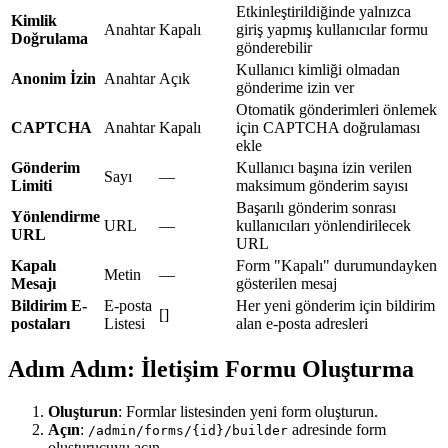
Etkinleştirildiğinde yalnızca
Kimlik
Anahtar
Kapalı
giriş yapmış kullanıcılar formu
Doğrulama
gönderebilir
Kullanıcı kimliği olmadan
Anonim İzin
Anahtar
Açık
gönderime izin ver
Otomatik gönderimleri önlemek
CAPTCHA
Anahtar
Kapalı
için CAPTCHA doğrulaması
ekle
Gönderim
Kullanıcı başına izin verilen
Sayı
—
Limiti
maksimum gönderim sayısı
Başarılı gönderim sonrası
Yönlendirme
URL
—
kullanıcıları yönlendirilecek
URL
URL
Kapalı
Form "Kapalı" durumundayken
Metin
—
Mesajı
gösterilen mesaj
Bildirim E-
E-posta
Her yeni gönderim için bildirim
[]
postaları
Listesi
alan e-posta adresleri
Adım Adım: İletişim Formu Oluşturma
Oluşturun
: Formlar listesinden yeni form oluşturun.
Açın
:
adresinde form
/admin/forms/{id}/builder
oluşturucuyu açın.