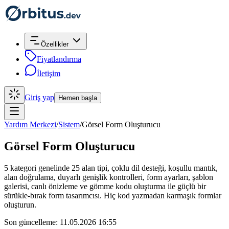
Özellikler
Fiyatlandırma
İletişim
Giriş yap
Hemen başla
Yardım Merkezi
/
Sistem
/
Görsel Form Oluşturucu
Görsel Form Oluşturucu
5 kategori genelinde 25 alan tipi, çoklu dil desteği, koşullu mantık,
alan doğrulama, duyarlı genişlik kontrolleri, form ayarları, şablon
galerisi, canlı önizleme ve gömme kodu oluşturma ile güçlü bir
sürükle-bırak form tasarımcısı. Hiç kod yazmadan karmaşık formlar
oluşturun.
Son güncelleme: 11.05.2026 16:55