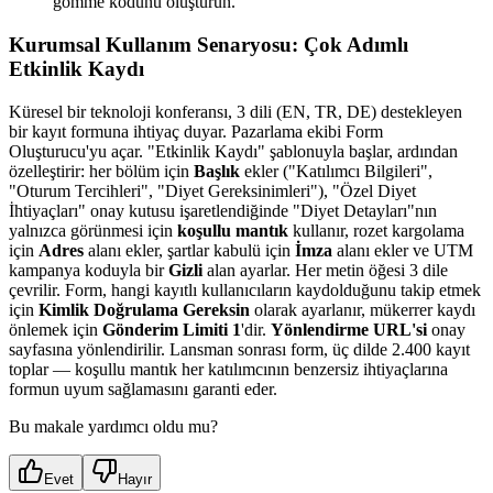
gömme kodunu oluşturun.
Kurumsal Kullanım Senaryosu: Çok Adımlı
Etkinlik Kaydı
Küresel bir teknoloji konferansı, 3 dili (EN, TR, DE) destekleyen
bir kayıt formuna ihtiyaç duyar. Pazarlama ekibi Form
Oluşturucu'yu açar. "Etkinlik Kaydı" şablonuyla başlar, ardından
özelleştirir: her bölüm için
Başlık
ekler ("Katılımcı Bilgileri",
"Oturum Tercihleri", "Diyet Gereksinimleri"), "Özel Diyet
İhtiyaçları" onay kutusu işaretlendiğinde "Diyet Detayları"nın
yalnızca görünmesi için
koşullu mantık
kullanır, rozet kargolama
için
Adres
alanı ekler, şartlar kabulü için
İmza
alanı ekler ve UTM
kampanya koduyla bir
Gizli
alan ayarlar. Her metin öğesi 3 dile
çevrilir. Form, hangi kayıtlı kullanıcıların kaydolduğunu takip etmek
için
Kimlik Doğrulama Gereksin
olarak ayarlanır, mükerrer kaydı
önlemek için
Gönderim Limiti 1
'dir.
Yönlendirme URL'si
onay
sayfasına yönlendirilir. Lansman sonrası form, üç dilde 2.400 kayıt
toplar — koşullu mantık her katılımcının benzersiz ihtiyaçlarına
formun uyum sağlamasını garanti eder.
Bu makale yardımcı oldu mu?
Evet
Hayır