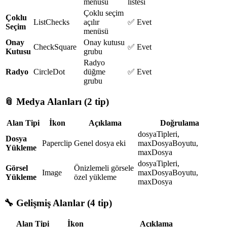
menüsü
listesi
Çoklu seçim
Çoklu
ListChecks
açılır
✅ Evet
Seçim
menüsü
Onay
Onay kutusu
CheckSquare
✅ Evet
Kutusu
grubu
Radyo
Radyo
CircleDot
düğme
✅ Evet
grubu
📎 Medya Alanları (2 tip)
Alan Tipi
İkon
Açıklama
Doğrulama
dosyaTipleri,
Dosya
Paperclip
Genel dosya eki
maxDosyaBoyutu,
Yükleme
maxDosya
dosyaTipleri,
Görsel
Önizlemeli görsele
Image
maxDosyaBoyutu,
Yükleme
özel yükleme
maxDosya
🔧 Gelişmiş Alanlar (4 tip)
Alan Tipi
İkon
Açıklama