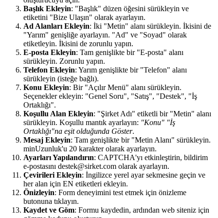
Başlık Ekleyin
: "Başlık" düzen öğesini sürükleyin ve
etiketini "Bize Ulaşın" olarak ayarlayın.
Ad Alanları Ekleyin
: İki "Metin" alanı sürükleyin. İkisini de
"Yarım" genişliğe ayarlayın. "Ad" ve "Soyad" olarak
etiketleyin. İkisini de zorunlu yapın.
E-posta Ekleyin
: Tam genişlikte bir "E-posta" alanı
sürükleyin. Zorunlu yapın.
Telefon Ekleyin
: Yarım genişlikte bir "Telefon" alanı
sürükleyin (isteğe bağlı).
Konu Ekleyin
: Bir "Açılır Menü" alanı sürükleyin.
Seçenekler ekleyin: "Genel Soru", "Satış", "Destek", "İş
Ortaklığı".
Koşullu Alan Ekleyin
: "Şirket Adı" etiketli bir "Metin" alanı
sürükleyin. Koşullu mantık ayarlayın:
"Konu" "İş
Ortaklığı"na eşit olduğunda Göster
.
Mesaj Ekleyin
: Tam genişlikte bir "Metin Alanı" sürükleyin.
minUzunluk'u 20 karakter olarak ayarlayın.
Ayarları Yapılandırın
: CAPTCHA'yı etkinleştirin, bildirim
e-postasını destek@sirket.com olarak ayarlayın.
Çevirileri Ekleyin
: İngilizce yerel ayar sekmesine geçin ve
her alan için EN etiketleri ekleyin.
Önizleyin
: Form deneyimini test etmek için önizleme
butonuna tıklayın.
Kaydet ve Göm
: Formu kaydedin, ardından web siteniz için