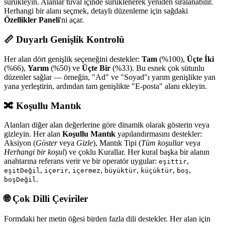
sürükleyin. Alanlar tuval içinde sürüklenerek yeniden sıralanabilir.
Herhangi bir alanı seçmek, detaylı düzenleme için sağdaki
Özellikler Paneli
'ni açar.
📏 Duyarlı Genişlik Kontrolü
Her alan dört genişlik seçeneğini destekler:
Tam
(%100),
Üçte İki
(%66),
Yarım
(%50) ve
Üçte Bir
(%33). Bu esnek çok sütunlu
düzenler sağlar — örneğin, "Ad" ve "Soyad"ı yarım genişlikte yan
yana yerleştirin, ardından tam genişlikte "E-posta" alanı ekleyin.
🔀 Koşullu Mantık
Alanları diğer alan değerlerine göre dinamik olarak gösterin veya
gizleyin. Her alan
Koşullu Mantık
yapılandırmasını destekler:
Aksiyon (
Göster
veya
Gizle
), Mantık Tipi (
Tüm koşullar
veya
Herhangi bir koşul
) ve çoklu Kurallar. Her kural başka bir alanın
anahtarına referans verir ve bir operatör uygular:
,
eşittir
,
,
,
,
,
,
eşitDeğil
içerir
içermez
büyüktür
küçüktür
boş
.
boşDeğil
🌐 Çok Dilli Çeviriler
Formdaki her metin öğesi birden fazla dili destekler. Her alan için