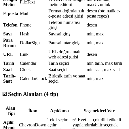
FileText
Metin
metin editörü
maxUzunluk
Format doğrulamalı
desen (otomatik e-
E-posta
Mail
e-posta adresi girişi
posta regex)
Telefon numarası
Telefon
Phone
desen
girişi
Sayı
Hash
Sayısal giriş
min, max
Para
DollarSign
Parasal tutar girişi
min, max
Birimi
URL doğrulamalı
URL
Link
desen
web adresi girişi
Tarih
Calendar
Tarih seçici
min tarih, max tarih
Saat
Clock
Saat seçici
min saat, max saat
Tarih-
Birleşik tarih ve saat
CalendarClock
min, max
Saat
seçici
☑️ Seçim Alanları (4 tip)
Alan
İkon
Açıklama
Seçenekleri Var
Tipi
Tekli seçim
✅ Evet — çok dilli etiketli
Açılır
ChevronDown
açılır
yapılandırılabilir seçenek
Menü