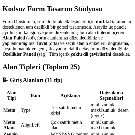
Kodsuz Form Tasarım Stüdyosu
Form Oluşturucu, sürükle-bırak etkileşimleri için
dnd-kit
tarafından
desteklenen tam özellikli bir görsel tasarımcıdır. Arayüz üç panele
ayrılmıştır: kategoriye göre düzenlenmiş tüm alan tiplerini içeren
Alan Paleti
(sol), form alanlarınızı düzenlediğiniz ve
yapılandırdığınız
Tuval
(orta) ve seçili alanın etiketleri, doğrulama,
koşullu mantık ve genişlik ayarları dahil detaylarını düzenlediğiniz
Özellikler Paneli
(sağ). Tüm içerik
çoklu dil çevirilerini
destekler.
Alan Tipleri (Toplam 25)
📝 Giriş Alanları (11 tip)
Alan
Doğrulama
İkon
Açıklama
Tipi
Seçenekleri
minUzunluk,
Tek satırlı metin
Metin
Type
maxUzunluk, desen
girişi
(regex)
Metin
Çok satırlı metin
minUzunluk,
AlignLeft
Alanı
alanı
maxUzunluk
Zengin
WYSIWYG zengin
minUzunluk,