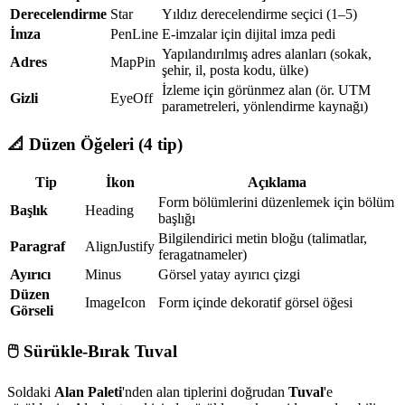
Derecelendirme
Star
Yıldız derecelendirme seçici (1–5)
İmza
PenLine
E-imzalar için dijital imza pedi
Yapılandırılmış adres alanları (sokak,
Adres
MapPin
şehir, il, posta kodu, ülke)
İzleme için görünmez alan (ör. UTM
Gizli
EyeOff
parametreleri, yönlendirme kaynağı)
📐 Düzen Öğeleri (4 tip)
Tip
İkon
Açıklama
Form bölümlerini düzenlemek için bölüm
Başlık
Heading
başlığı
Bilgilendirici metin bloğu (talimatlar,
Paragraf
AlignJustify
feragatnameler)
Ayırıcı
Minus
Görsel yatay ayırıcı çizgi
Düzen
ImageIcon
Form içinde dekoratif görsel öğesi
Görseli
🖱️ Sürükle-Bırak Tuval
Soldaki
Alan Paleti
'nden alan tiplerini doğrudan
Tuval
'e