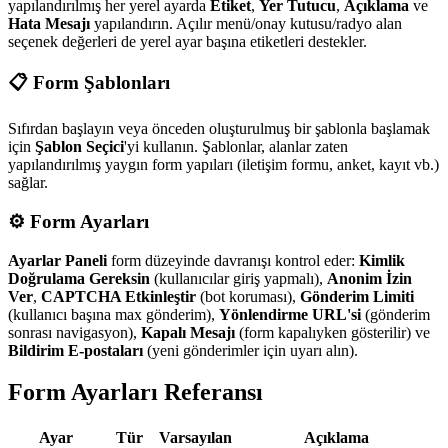
yapılandırılmış her yerel ayarda
Etiket
,
Yer Tutucu
,
Açıklama
ve
Hata Mesajı
yapılandırın. Açılır menü/onay kutusu/radyo alan
seçenek değerleri de yerel ayar başına etiketleri destekler.
📋 Form Şablonları
Sıfırdan başlayın veya önceden oluşturulmuş bir şablonla başlamak
için
Şablon Seçici
'yi kullanın. Şablonlar, alanlar zaten
yapılandırılmış yaygın form yapıları (iletişim formu, anket, kayıt vb.)
sağlar.
⚙️ Form Ayarları
Ayarlar Paneli
form düzeyinde davranışı kontrol eder:
Kimlik
Doğrulama Gereksin
(kullanıcılar giriş yapmalı),
Anonim İzin
Ver
,
CAPTCHA Etkinleştir
(bot koruması),
Gönderim Limiti
(kullanıcı başına max gönderim),
Yönlendirme URL'si
(gönderim
sonrası navigasyon),
Kapalı Mesajı
(form kapalıyken gösterilir) ve
Bildirim E-postaları
(yeni gönderimler için uyarı alın).
Form Ayarları Referansı
Ayar
Tür
Varsayılan
Açıklama